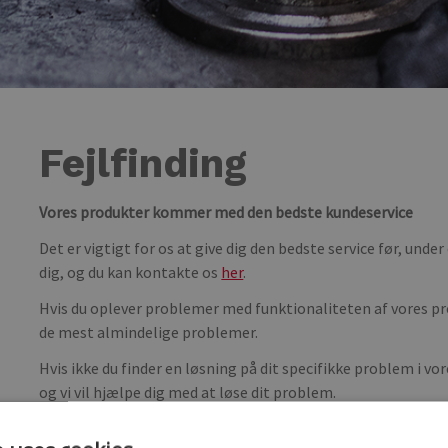
Fejlfinding
Vores produkter kommer med den bedste kundeservice
Det er vigtigt for os at give dig den bedste service før, under 
dig, og du kan kontakte os
her
.
Hvis du oplever problemer med funktionaliteten af vores prod
de mest almindelige problemer.
Hvis ikke du finder en løsning på dit specifikke problem i vo
og vi vil hjælpe dig med at løse dit problem.
Starter
Generator