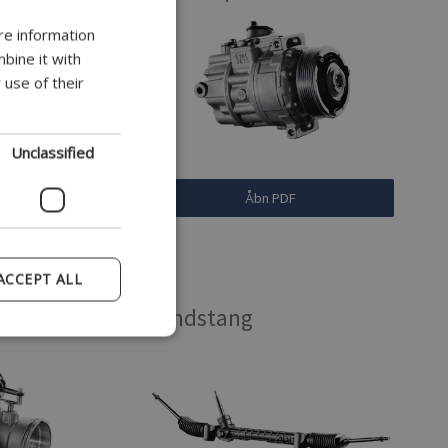
re information
ENGLISH
bine it with
DANISH
 use of their
GERMAN
POLISH
Unclassified
FRENCH
PDF
Åbn PDF
SPANISH
ITALIAN
PORTUGUESE
ACCEPT ALL
Tandstang