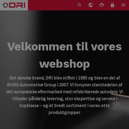
Velkommen til vores
webshop
Det danske brand, DRI blev stiftet i 1985 og blev en del af
BORG Automotive Group i 2007. Vi forsyner størstedelen af
det europæiske eftermarked med refabrikerede autodele. Vi
tilbyder pålidelig levering, stor ekspertise og service i
topklasse – og et bredt sortiment i vores otte
produktgrupper.